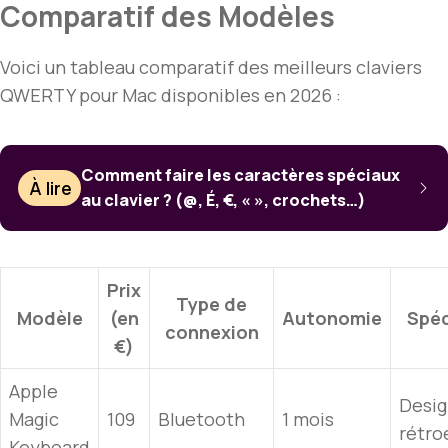
Comparatif des Modèles
Voici un tableau comparatif des meilleurs claviers
QWERTY pour Mac disponibles en 2026 :
Comment faire les caractères spéciaux
À lire
au clavier ? (@, É, €, « », crochets…)
Prix
Type de
Modèle
(en
Autonomie
Spéc
connexion
€)
Apple
Desig
Magic
109
Bluetooth
1 mois
rétro
Keyboard