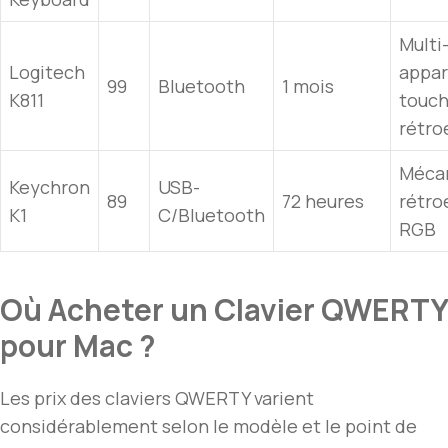
Multi
Logitech
appar
99
Bluetooth
1 mois
K811
touc
rétro
Mécan
Keychron
USB-
89
72 heures
rétro
K1
C/Bluetooth
RGB
Où Acheter un Clavier QWERTY
pour Mac ?
Les prix des claviers QWERTY varient
considérablement selon le modèle et le point de