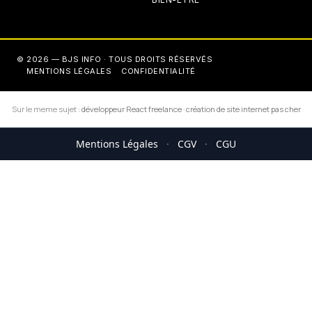
© 2026 — BJS INFO · TOUS DROITS RÉSERVÉS
MENTIONS LÉGALES
CONFIDENTIALITÉ
Sur le meme sujet :
développeur React freelance
·
création de site internet pas cher
Mentions Légales
·
CGV
·
CGU