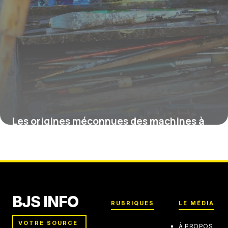
Les origines méconnues des machines à
écrire qui ont révolutionné l’écriture
12 février 2026
BJS INFO
RUBRIQUES
LE MÉDIA
VOTRE SOURCE
À PROPOS