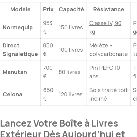
Modèle
Prix
Capacité
Résistance
953
Classe IV, 90
P
Normequip
150 livres
€
kg
g
Direct
850
Mélèze +
P
100 livres
Signalétique
€
polycarbonate
t
700
Pin PEFC 10
T
Manutan
80 livres
€
ans
f
650
Bois traité toit
S
Celona
120 livres
€
incliné
c
Lancez Votre Boîte à Livres
Extérieur Dès Aujourd’hui et