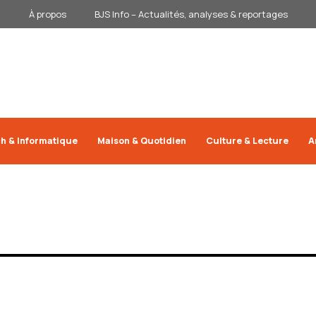
À propos
BJS Info – Actualités, analyses & reportages
h & Informatique
Maison & Quotidien
Culture & Lecture
A