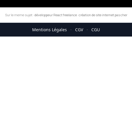
Sur le meme sujet :
développeur React freelance
·
création de site internet pas cher
Mentions Légales
·
CGV
·
CGU