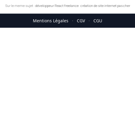
Sur le meme sujet :
développeur React freelance
·
création de site internet pas cher
Mentions Légales
·
CGV
·
CGU