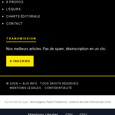
À PROPOS
L'ÉQUIPE
CHARTE ÉDITORIALE
CONTACT
TRANSMISSION
Nos meilleurs articles. Pas de spam, désinscription en un clic.
S'INSCRIRE
© 2026 — BJS INFO · TOUS DROITS RÉSERVÉS
MENTIONS LÉGALES
CONFIDENTIALITÉ
Sur le meme sujet :
développeur React freelance
·
création de site internet pas cher
Mentions Légales
·
CGV
·
CGU