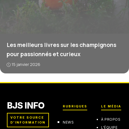
Les meilleurs livres sur les champignons
pour passionnés et curieux
15 janvier 2026
BJS INFO
RUBRIQUES
LE MÉDIA
VOTRE SOURCE
À PROPOS
NEWS
D'INFORMATION
L'ÉQUIPE