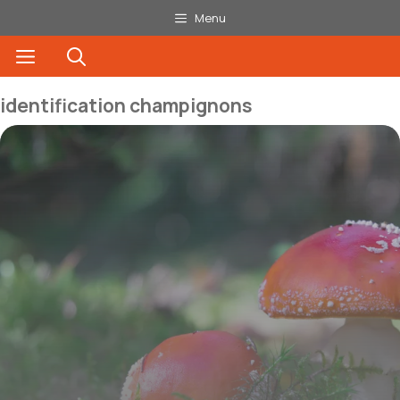
Aller
Menu
au
Menu
contenu
identification champignons