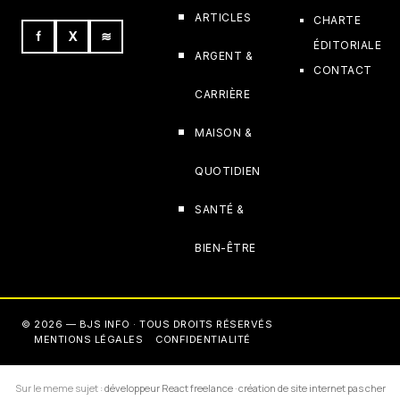
ARTICLES
CHARTE
f
X
≋
ÉDITORIALE
ARGENT &
CONTACT
CARRIÈRE
MAISON &
QUOTIDIEN
SANTÉ &
BIEN-ÊTRE
© 2026 — BJS INFO · TOUS DROITS RÉSERVÉS
MENTIONS LÉGALES
CONFIDENTIALITÉ
Sur le meme sujet :
développeur React freelance
·
création de site internet pas cher