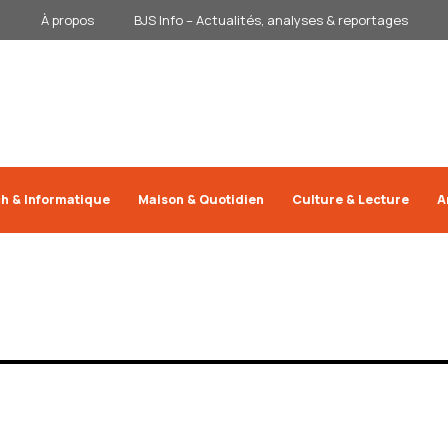
À propos
BJS Info – Actualités, analyses & reportages
h & Informatique
Maison & Quotidien
Culture & Lecture
A