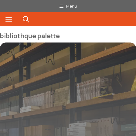
Aller
Menu
au
Menu
contenu
bibliothque palette