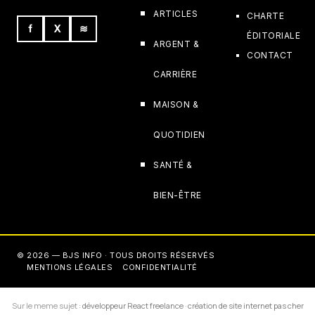
ARTICLES
CHARTE
f
X
≋
ÉDITORIALE
ARGENT &
CONTACT
CARRIÈRE
MAISON &
QUOTIDIEN
SANTÉ &
BIEN-ÊTRE
© 2026 — BJS INFO · TOUS DROITS RÉSERVÉS
MENTIONS LÉGALES
CONFIDENTIALITÉ
Sur le meme sujet :
développeur React freelance
·
création de site internet pas cher