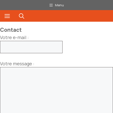
Aller
Menu
au
Menu
contenu
Contact
Votre e-mail :
Votre message :